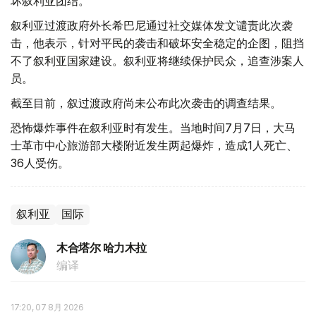
坏叙利亚团结。
叙利亚过渡政府外长希巴尼通过社交媒体发文谴责此次袭
击，他表示，针对平民的袭击和破坏安全稳定的企图，阻挡
不了叙利亚国家建设。叙利亚将继续保护民众，追查涉案人
员。
截至目前，叙过渡政府尚未公布此次袭击的调查结果。
恐怖爆炸事件在叙利亚时有发生。当地时间7月7日，大马
士革市中心旅游部大楼附近发生两起爆炸，造成1人死亡、
36人受伤。
叙利亚
国际
木合塔尔 哈力木拉
编译
17:20, 07 8月 2026