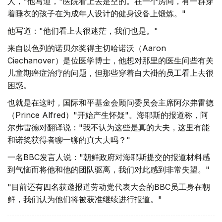
人，"他写道，"医院看上去是空的。在一个房间，有一群穿
着睡衣的孩子在为成年人设计的健身设备上锻炼。"
他写道："他们看上去很迷茫，我们也是。"
来自以色列的诺贝尔奖得主切哈诺沃（Aaron
Ciechanover）是位医学博士，他想对那里的医生问些有关
儿童期癌症治疗的问题，但那些穿着白大褂的员工看上去很
困惑。
也就是在这时，国际和平基金会顾问委员会主席阿尔弗雷德
（Prince Alfred）"开始产生怀疑"。海耶斯的报道称，阿
尔弗雷德对翻译说："我不认为这些是真的大夫，这里有能
和诺奖获得者聊一聊的真大夫吗？"
一名BBC发言人说："朝鲜政府对海耶斯提交的报道材料感
到气恼而将他和他的团队驱离，我们对此感到非常失望。"
"目前还有四名获邀报道劳动党代表大会的BBC员工身在朝
鲜，我们认为他们将被获准继续进行报道。"