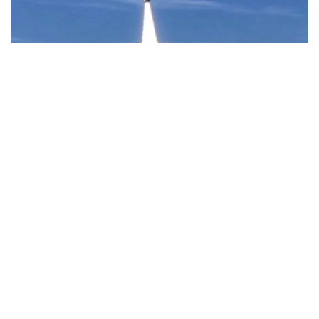
Фото: Uzcosmos
据乌兹别克斯坦数字技术部消息，此次发射由中国Star
Vision公司实施，发射地点位于中国山东省近海海上发射平
台。
据了解，该卫星以“Samarkand-2028”命名，名称取自将于
2028年在撒马尔罕举行的第79届国际宇航大会。
乌兹别克斯坦数字技术部表示，卫星搭载的机载系统采用了
由“Uzbekcosmos”专家自主研发的人工智能模块。该技术
可在轨直接处理高光谱遥感数据，提高数据传输和分析效
率。
“Uzbekcosmos”介绍称，“Samarkand-2028”卫星投入运