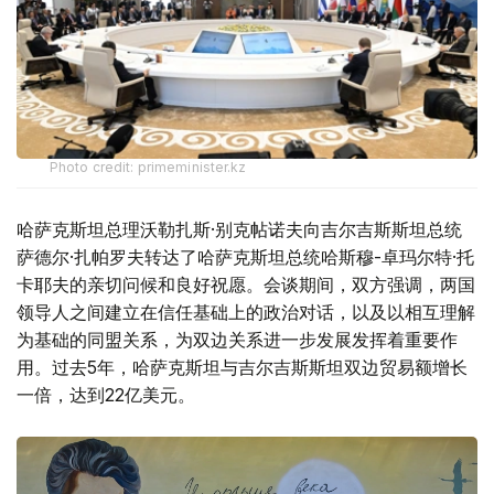
Photo credit: primeminister.kz
哈萨克斯坦总理沃勒扎斯·别克帖诺夫向吉尔吉斯斯坦总统
萨德尔·扎帕罗夫转达了哈萨克斯坦总统哈斯穆-卓玛尔特·托
卡耶夫的亲切问候和良好祝愿。会谈期间，双方强调，两国
领导人之间建立在信任基础上的政治对话，以及以相互理解
为基础的同盟关系，为双边关系进一步发展发挥着重要作
用。过去5年，哈萨克斯坦与吉尔吉斯斯坦双边贸易额增长
一倍，达到22亿美元。