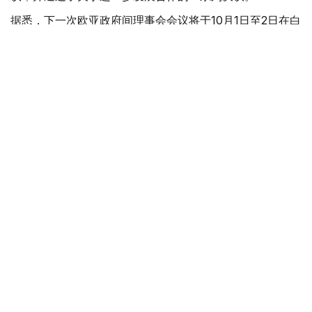
据悉，下一次欧亚政府间理事会会议将于10月1日至2日在白
俄罗斯首都明斯克举行。
欧亚经济联盟
外交
政府
经济
叶尔兰 马赞
编译
17:44, 06 8月 2026
别克帖诺夫主持欧亚政府间理事会会议 聚焦
人工智能、贸易与粮食安全
（
哈萨克国际通讯社讯
）据政府官网消息，政府总理沃勒扎