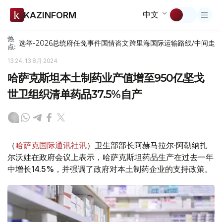
中文
KAZINFORM
热
选举-2026
总统府
任免
事件
国情咨文
跨里海国际运输路线/中间走
点:
13:24, 13 8月 2024
哈萨克斯坦本土制药业产值增至950亿坚戈
世卫组织清单药品37.5%自产
（
哈萨克国际通讯社讯
）卫生部部长阿赫马拉尔·阿勒纳扎
尔沃娃在政府会议上表示，哈萨克斯坦药品生产在过去一年
中增长14.5%，并强调了政府对本土制药企业的支持政策。