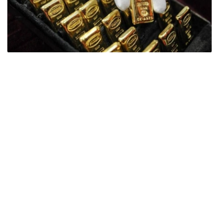
Фото: ӨзА
季度报告显示，哈萨克斯坦国家银行黄金储备增加了15吨。
波兰是2026年第二季度最大的黄金买家。该国在2026年第
二季度增加了51吨黄金储备。
中国购买了33吨黄金，乌兹别克斯坦购买了16吨，哈萨克
斯坦购买了15吨。约旦和捷克共和国的中央银行也分别增加
了6吨黄金储备。
全球各国央行在第二季度共购买了约289吨黄金，比2025年
同期增长了62%。去年同期，黄金购买量约为178吨。
世界黄金协会称，黄金需求的增长受到地缘政治不确定性、
本季度贵金属价格下跌，以及各国寻求国际储备多元化等因