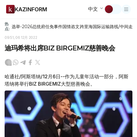
中文
KAZINFORM
热
选举-2026
总统府
任免
事件
国情咨文
跨里海国际运输路线/中间走
点:
09:51, 06 12月 2022
迪玛希将出席BIZ BIRGEMIZ慈善晚会
哈通社/阿斯塔纳/12月6日--作为儿童年活动一部分，阿斯
塔纳将举行BIZ BIRGEMIZ大型慈善晚会。