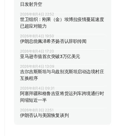
日发射升空
2026年8月4日 22:52
世卫组织：刚果（金）埃博拉疫情蔓延速度
已超应对能力
2026年8月4日 19:50
伊朗总统佩泽希齐扬否认辞职传闻
2026年8月4日 17:20
亚马逊市值首次突破3万亿美元
2026年8月4日 13:09
吉尔吉斯斯坦与乌兹别克斯坦启动边境村庄
互换程序
2026年8月4日 09:31
阿塞拜疆和格鲁吉亚将货运列车跨境通行时
间缩短近一半
2026年8月3日 22:51
伊朗否认与美国恢复谈判