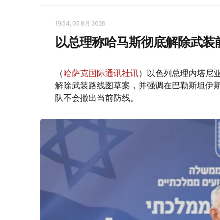
19:54, 05 8月 2026
以总理称哈马斯彻底解除武装
（
哈萨克国际通讯社讯
）以色列总理内塔尼
解除武装路线图草案，并强调在巴勒斯坦伊
队不会撤出当前防线。