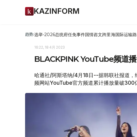
KAZINFORM
选举-2026
总统府
任免
事件
国情咨文
跨里海国际运输路
趋势:
16:22, 18 4月 2023
BLACKPINK YouTube
哈通社/阿斯塔纳/4月18日--据韩联社报道，
频网站YouTube官方频道累计播放量破3