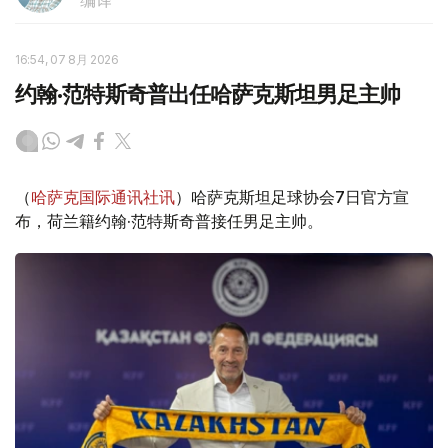
编译
16:54, 07 8月 2026
约翰·范特斯奇普出任哈萨克斯坦男足主帅
（
哈萨克国际通讯社讯
）哈萨克斯坦足球协会7日官方宣
布，荷兰籍约翰·范特斯奇普接任男足主帅。