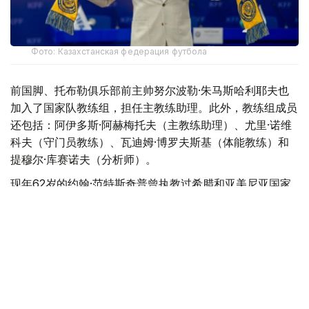
Фото: Казахстанская федерация футбола
前国脚、托布勒俱乐部前主帅努尔波勒·朱马斯哈利耶夫也
加入了国家队教练组，担任主教练助理。此外，教练组成员
还包括：阿伊多斯·阿赫梅托夫（主教练助理）、尤里·诺维
科夫（守门员教练）、瓦迪姆·博罗夫斯基（体能教练）和
提穆尔·库赛诺夫（分析师）。
现年62岁的约翰·范特斯奇普曾执教过希腊和亚美尼亚国家
队，也曾担任荷兰国家队的教练组成员。