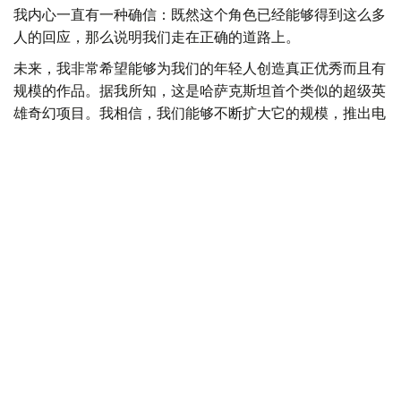
我内心一直有一种确信：既然这个角色已经能够得到这么多
人的回应，那么说明我们走在正确的道路上。
未来，我非常希望能够为我们的年轻人创造真正优秀而且有
规模的作品。据我所知，这是哈萨克斯坦首个类似的超级英
雄奇幻项目。我相信，我们能够不断扩大它的规模，推出电
子游戏、漫画和系列影视作品。
我自己非常喜欢动漫文化。正是因为动漫，我开始了解日
本。
所以，我也希望把Tengrida塑造成这样的角色——让其他国
家的人因为她而开始了解哈萨克斯坦，了解游牧民族和突厥
语民族。
我希望Tengrida能够成为一名文化大使。