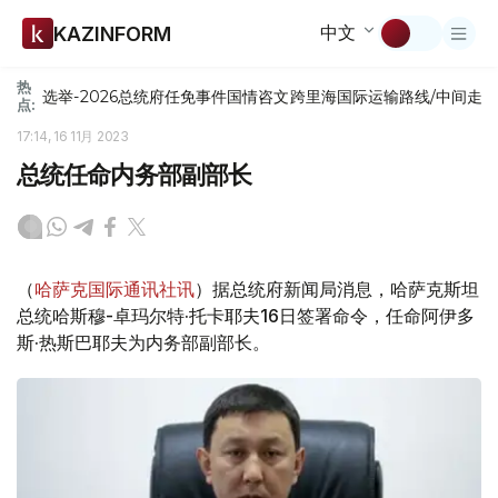
中文
KAZINFORM
热
选举-2026
总统府
任免
事件
国情咨文
跨里海国际运输路线/中间走
点:
17:14, 16 11月 2023
总统任命内务部副部长
（
哈萨克国际通讯社讯
）据总统府新闻局消息，哈萨克斯坦
总统哈斯穆-卓玛尔特·托卡耶夫16日签署命令，任命阿伊多
斯·热斯巴耶夫为内务部副部长。