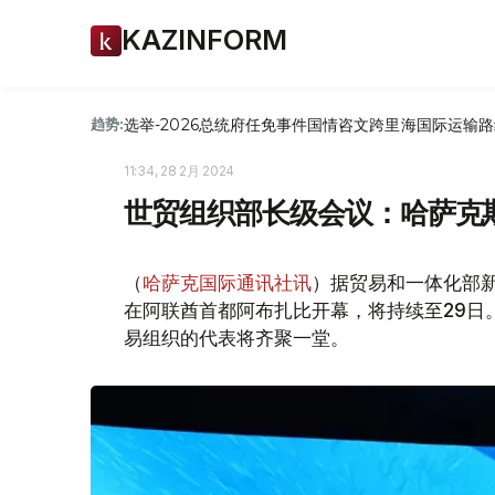
KAZINFORM
选举-2026
总统府
任免
事件
国情咨文
跨里海国际运输路
趋势:
11:34, 28 2月 2024
世贸组织部长级会议：哈萨克
（
哈萨克国际通讯社讯
）据贸易和一体化部新
在阿联酋首都阿布扎比开幕，将持续至29日
易组织的代表将齐聚一堂。