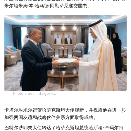
米尔塔米姆·本·哈马德·阿勒萨尼递交国书。
Photo credit: mfa.gov.kz
卡塔尔埃米尔祝贺哈萨克斯坦大使履新，并祝愿他在进一步
加强两国友谊和战略伙伴关系方面取得成功。
巴特尔沙耶夫大使转达了哈萨克斯坦总统哈斯穆-卓玛尔特·