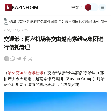
中文
KAZINFORM
热
选举-2026
总统府
任免
事件
国情咨文
跨里海国际运输路线/中间走
点:
21:51, 18 12月 2024
交通部：两座机场将交由越南索维克集团进
行信托管理
（
哈萨克国际通讯社讯
）交通部副部长马赫萨特·哈里阿赫
帕若夫今天透露，越南索维克集团（Sovico Group）对哈
萨克斯坦两个城市的机场表现出了浓厚兴趣。