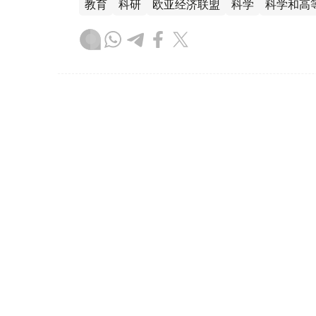
教育
科研
欧亚经济联盟
科学
科学和高
木合塔尔 哈力木拉
编译
12:56, 07 8月 2026
全国5所高校首次同时进入泰
（哈萨克国际通讯社讯）哈萨克斯坦高校在国
大学排名中共有20所哈萨克斯坦高校上榜，另
大学排名。