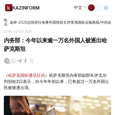
中文
KAZINFORM
热
选举-2026
总统府
任免
事件
国情咨文
跨里海国际运输路线/中间走
点:
22:49, 02 10月 2025
内务部：今年以来逾一万名外国人被逐出哈
萨克斯坦
（
哈萨克国际通讯社讯
）哈萨克斯坦内务部副部长伊戈尔·
列别哈2日表示，自今年年初以来，已有超过一万名外国公
民被驱逐出境。