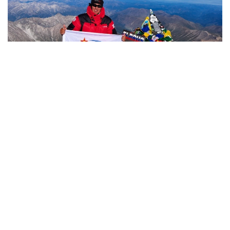
Фото: Министерство обороны РК
哈萨克斯坦
国防部
达娜 努尔巴克提
编译
12:35, 08 8月 2026