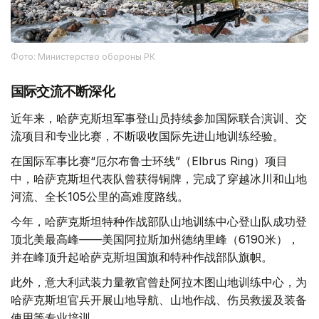
Фото: Министерство обороны РК
国际交流不断深化
近年来，哈萨克斯坦军事登山员持续参加国际联合演训、交
流项目和专业比赛，不断吸收国际先进山地训练经验。
在国际军事比赛“厄尔布鲁士环线”（Elbrus Ring）项目
中，哈萨克斯坦代表队曾获得铜牌，完成了穿越冰川和山地
河流、全长105公里的高难度路线。
今年，哈萨克斯坦特种作战部队山地训练中心登山队成功登
顶北美最高峰——美国阿拉斯加州德纳里峰（6190米），
并在峰顶升起哈萨克斯坦国旗和特种作战部队旗帜。
此外，意大利武装力量教官曾赴阿拉木图山地训练中心，为
哈萨克斯坦官兵开展山地导航、山地作战、伤员救援及装备
使用等专业培训。