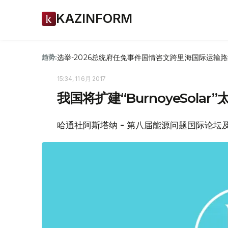
KAZINFORM
选举-2026
总统府
任免
事件
国情咨文
跨里海国际运输路
趋势:
15:34, 11 6月 2017
我国将扩建“BurnoyeSolar
哈通社阿斯塔纳 - 第八届能源问题国际论坛