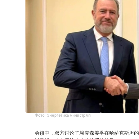
Фото: Энергетика министрлігі
会谈中，双方讨论了埃克森美孚在哈萨克斯坦的