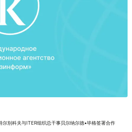
尔别科夫与ITER组织总干事贝尔纳尔德•毕格签署合作