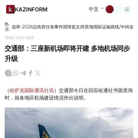
中文
KAZINFORM
热
选举-2026
总统府
任免
事件
国情咨文
跨里海国际运输路线/中间走
点:
19:55, 11 2月 2025
交通部：三座新机场即将开建 多地机场同步
升级
（
哈萨克国际通讯社讯
）交通部今日在回应哈通社书面质询
时，就各地区机场建设情况作出说明。