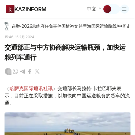
中文
KAZINFORM
热
选举-2026
总统府
任免
事件
国情咨文
跨里海国际运输路线/中间走
点:
15:46, 15 2月 2024
交通部正与中方协商解决运输瓶颈，加快运
粮列车通行
（
哈萨克国际通讯社讯
）交通部长马拉特·卡拉巴耶夫表
示，目前正在采取措施，以加快向中国运送粮食的货车的流
通。