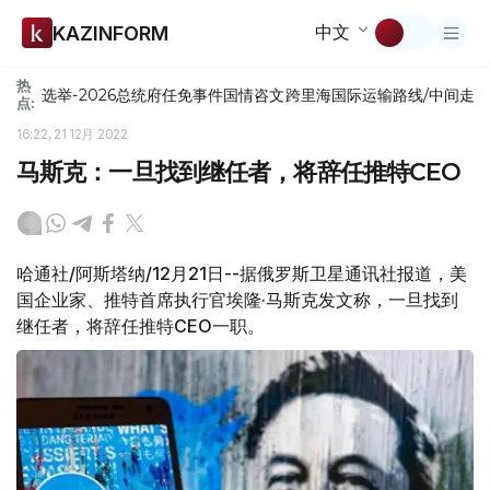
中文
KAZINFORM
热
选举-2026
总统府
任免
事件
国情咨文
跨里海国际运输路线/中间走
点:
16:22, 21 12月 2022
马斯克：一旦找到继任者，将辞任推特CEO
哈通社/阿斯塔纳/12月21日--据俄罗斯卫星通讯社报道，美
国企业家、推特首席执行官埃隆·马斯克发文称，一旦找到
继任者，将辞任推特CEO一职。