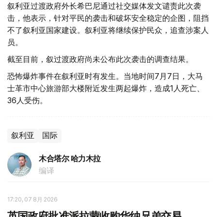
叙利亚过渡政府外长希巴尼通过社交媒体发文谴责此次袭
击，他表示，针对平民的袭击和破坏安全稳定的企图，阻挡
不了叙利亚国家建设。叙利亚将继续保护民众，追查涉案人
员。
截至目前，叙过渡政府尚未公布此次袭击的调查结果。
恐怖爆炸事件在叙利亚时有发生。当地时间7月7日，大马
士革市中心旅游部大楼附近发生两起爆炸，造成1人死亡、
36人受伤。
叙利亚
国际
木合塔尔 哈力木拉
编译
17:20, 07 8月 2026
英国政府批准派拉蒙收购华纳兄弟交易