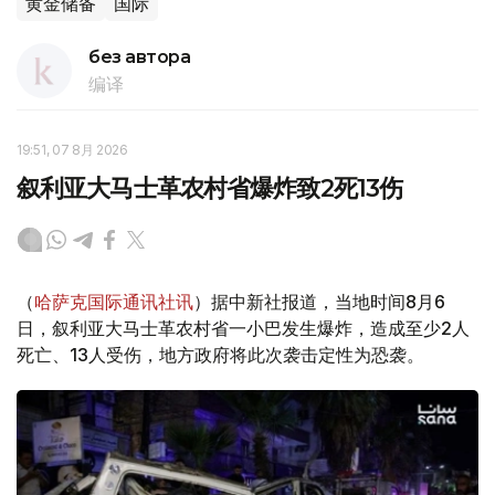
黄金储备
国际
без автора
编译
19:51, 07 8月 2026
叙利亚大马士革农村省爆炸致2死13伤
（
哈萨克国际通讯社讯
）据中新社报道，当地时间8月6
日，叙利亚大马士革农村省一小巴发生爆炸，造成至少2人
死亡、13人受伤，地方政府将此次袭击定性为恐袭。