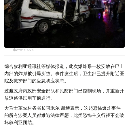
Фото: SANA
综合叙利亚通讯社等媒体报道，此次爆炸系一枚安放在巴士
内部的炸弹被引爆所致。事件发生后，卫生部已提升附近医
院及救护部门的应急响应状态。
过渡政府内政部安全部队和民防部门已控制现场，并重新开
放道路供民用车辆通行。
大马士革农村省省长阿米尔·谢赫表示，这起恐怖爆炸事件
的所有涉案人员都难逃法律严惩，此类恐怖主义行径不会破
坏叙利亚团结。