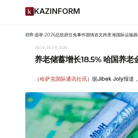
KAZINFORM
选举-2026
总统府
任免
事件
国情咨文
跨里海国际运输路
趋势:
08:34, 05 5月 2026
养老储蓄增长18.5% 哈国养
（
哈萨克国际通讯社讯
）据Jibek Jol