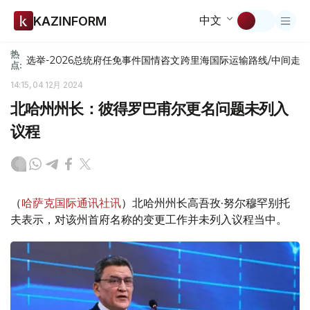
中文
KAZINFORM
热
选举-2026
总统府
任免
事件
国情咨文
跨里海国际运输路线/中间走
点:
14:15, 04 12月 2024
北哈州州长：彼得罗巴甫尔更名问题未列入
议程
（
哈萨克国际通讯社讯
）北哈州州长高吾孜·努尔穆罕别托
夫表示，对该州首府名称的变更工作并未列入议程当中。