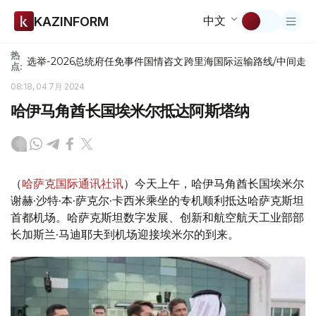
中文
KAZINFORM
热
选举-2026
总统府
任免
事件
国情咨文
跨里海国际运输路线/中间走
点:
08:18, 04 7月 2024
哈伊马角酋长国埃米尔抵达阿斯塔纳
（
哈萨克国际通讯社讯
）今天上午，哈伊马角酋长国埃米尔
谢赫·沙特·本·萨克尔·卡西米乘坐的专机顺利抵达哈萨克斯坦
首都机场。哈萨克斯坦数字发展、创新和航空航天工业部部
长加斯兰·马迪耶夫到机场迎接埃米尔的到来。