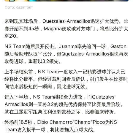
Фото: Kazinform
来到现实球场后，Quetzales-Armadillos迅速扩大优势。比
赛开始不到45秒，Magana便攻破对方球门，将总比分扩大
至2:0。
NS Team随后展开反击。Juanma率先追回一球，Gaston
随后帮助球队扳平比分，但Quetzales-Armadillos很快再次
取得进球，重新以3:2领先。
上半场结束前，NS Team一度攻入一记精彩进球并认为已
经将比分扳平。但经过裁判回看后确认，射门发生在比赛时
间结束后极短的一瞬间，因此进球无效。
进入下半场，NS Team继续全力进攻，而Quetzales-
Armadillos则一直将3:2的领先优势保持至比赛最后阶段。
就在卫冕冠军距离胜利仅剩数秒之际，比赛迎来转折。
终场前18.5秒，Elbio Chamorro“Chamo”Picco为NS
Team攻入扳平一球，将比赛拖入点球大战。