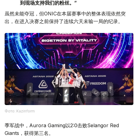
到现场支持我们的粉丝。”
虽然未能夺冠，但ONIC在本届赛事中的整体表现依然突
出，在进入决赛之前保持了连续六天未输一局的纪录。
Фото: Kazinform
季军战中，Aurora Gaming以2:0击败Selangor Red
Giants，获得第三名。