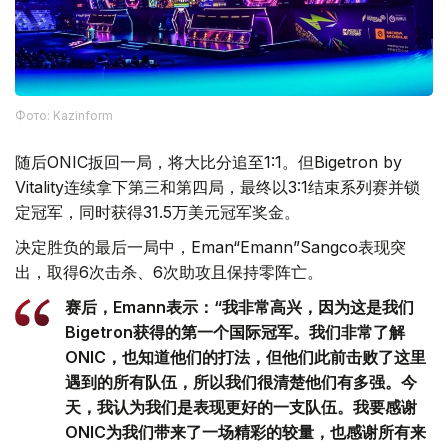
Фото: Kazinform
随后ONIC扳回一局，将大比分追至1:1。但Bigetron by
Vitality连续拿下第三和第四局，最终以3:1结束系列赛并锁
定冠军，同时获得31.5万美元冠军奖金。
决定胜负的最后一局中，Eman“Emann”Sangco表现突
出，取得6次击杀、6次助攻且保持零阵亡。
赛后，Emann表示：“我非常高兴，因为这是我们
Bigetron获得的第一个国际冠军。我们非常了解
ONIC，也知道他们的打法，但他们此前击败了这里
遇到的所有队伍，所以我们很清楚他们有多强。今
天，我认为我们是表现更好的一支队伍。我要感谢
ONIC为我们带来了一场精彩的较量，也感谢所有来