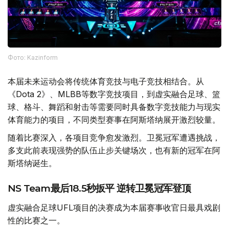
Фото: Kazinform
本届未来运动会将传统体育竞技与电子竞技相结合。从
《Dota 2》、MLBB等数字竞技项目，到虚实融合足球、篮
球、格斗、舞蹈和射击等需要同时具备数字竞技能力与现实
体育能力的项目，不同类型赛事在阿斯塔纳展开激烈较量。
随着比赛深入，各项目竞争愈发激烈。卫冕冠军遭遇挑战，
多支此前表现强势的队伍止步关键场次，也有新的冠军在阿
斯塔纳诞生。
NS Team最后18.5秒扳平 逆转卫冕冠军登顶
虚实融合足球UFL项目的决赛成为本届赛事收官日最具戏剧
性的比赛之一。