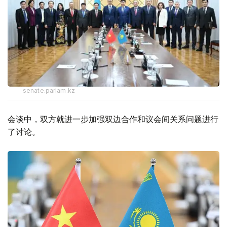
senate.parlam.kz
会谈中，双方就进一步加强双边合作和议会间关系问题进行
了讨论。