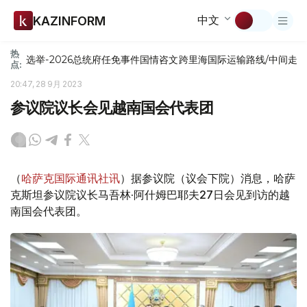
中文
KAZINFORM
热
选举-2026
总统府
任免
事件
国情咨文
跨里海国际运输路线/中间走
点:
20:47, 28 9月 2023
参议院议长会见越南国会代表团
（
哈萨克国际通讯社讯
）据参议院（议会下院）消息，哈萨
克斯坦参议院议长马吾林·阿什姆巴耶夫27日会见到访的越
南国会代表团。