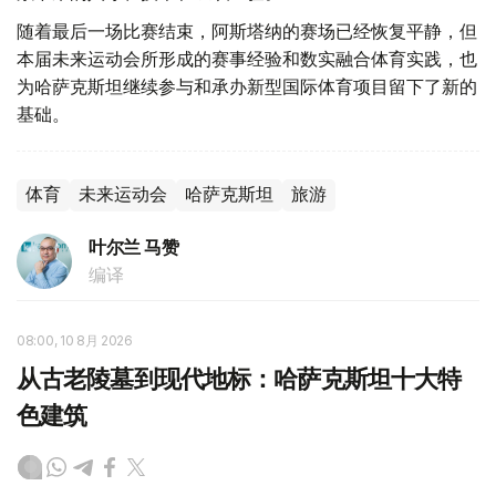
随着最后一场比赛结束，阿斯塔纳的赛场已经恢复平静，但
本届未来运动会所形成的赛事经验和数实融合体育实践，也
为哈萨克斯坦继续参与和承办新型国际体育项目留下了新的
基础。
体育
未来运动会
哈萨克斯坦
旅游
叶尔兰 马赞
编译
08:00, 10 8月 2026
从古老陵墓到现代地标：哈萨克斯坦十大特
色建筑