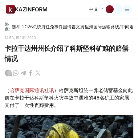
中文
KAZINFORM
热
选举-2026
总统府
任免
事件
国情咨文
跨里海国际运输路线/中间走
点:
14:53, 15 11月 2023
卡拉干达州州长介绍了科斯坚科矿难的赔偿
情况
（
哈萨克国际通讯社讯
）哈萨克斯坦统一养老储蓄基金向此
前在卡拉干达科斯坚科火灾事故中遇难的46名矿工的家属
支付了一次性丧葬费用。