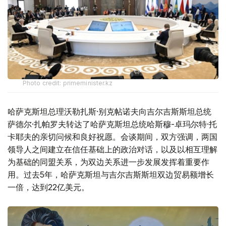
Photo credit: primeminister.kz
哈萨克斯坦总理沃勒扎斯·别克帖诺夫向吉尔吉斯斯坦总统
萨德尔·扎帕罗夫转达了哈萨克斯坦总统哈斯穆-卓玛尔特·托
卡耶夫的亲切问候和良好祝愿。会谈期间，双方强调，两国
领导人之间建立在信任基础上的政治对话，以及以相互理解
为基础的同盟关系，为双边关系进一步发展发挥着重要作
用。过去5年，哈萨克斯坦与吉尔吉斯斯坦双边贸易额增长
一倍，达到22亿美元。