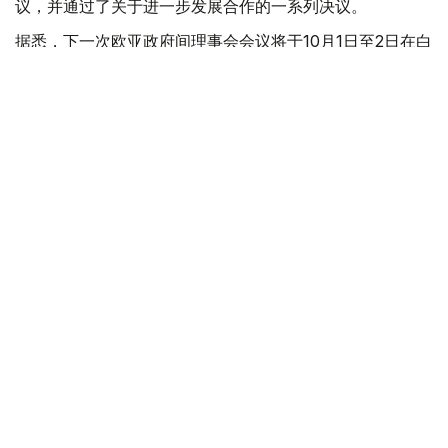
议，并通过了关于进一步发展合作的一系列决议。
据悉，下一次欧亚政府间理事会会议将于10月1日至2日在白
俄罗斯首都明斯克举行。
欧亚经济联盟
外交
政府
经济
叶尔兰 马赞
编译
17:44, 06 8月 2026
别克帖诺夫主持欧亚政府间理事会会议 聚焦
人工智能、贸易与粮食安全
（
哈萨克国际通讯社讯
）据政府官网消息，政府总理沃勒扎