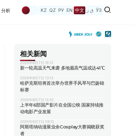
KZ
QZ
РУ
EN
中文
ق ز
ЎЗ
分析
相关新闻
2026年8月7日 15:13
新一轮高温天气来袭 多地最高气温或达41℃
2026年8月7日 13:13
哈萨克斯坦将首次举办世界手风琴与巴扬锦
标赛
2026年8月7日 12:32
上半年6部国产影片在全国公映 国家持续推
动电影产业发展
2026年8月7日 09:12
阿斯塔纳动漫展业余Cosplay大赛揭晓获奖
者