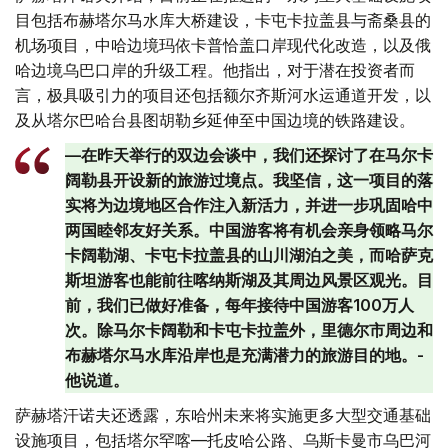
目包括布赫塔尔马水库大桥建设，卡屯卡拉盖县与斋桑县的
机场项目，中哈边境玛依卡普恰盖口岸现代化改造，以及俄
哈边境乌巴口岸的升级工程。他指出，对于潜在投资者而
言，极具吸引力的项目还包括额尔齐斯河水运通道开发，以
及从塔尔巴哈台县图胡勒乡延伸至中国边境的铁路建设。
—在昨天举行的双边会谈中，我们还探讨了在马尔卡
阔勒县开设新的旅游过境点。我坚信，这一项目的落
实将为边境地区合作注入新活力，并进一步巩固哈中
两国睦邻友好关系。中国游客将有机会亲身领略马尔
卡阔勒湖、卡屯卡拉盖县的山川湖泊之美，而哈萨克
斯坦游客也能前往喀纳斯湖及其周边风景区观光。目
前，我们已做好准备，每年接待中国游客100万人
次。除马尔卡阔勒和卡屯卡拉盖外，里德尔市周边和
布赫塔尔马水库沿岸也是充满潜力的旅游目的地。-
他说道。
萨赫塔汗诺夫还透露，东哈州未来将实施更多大型交通基础
设施项目，包括塔尔罕喀—托皮哈公路、乌斯卡曼市乌巴河