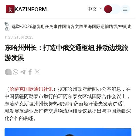
中文
KAZINFORM
热
选举-2026
总统府
任免
事件
国情咨文
跨里海国际运输路线/中间走
点:
11:28, 21 5月 2025
东哈州州长：打造中俄交通枢纽 推动边境旅
游发展
（
哈萨克国际通讯社讯
）据东哈州政府新闻办公室消息，在
中国新疆阿勒泰市举行的环阿尔泰次区域国际合作会议上，
东哈萨克斯坦州州长努热穆别特·萨赫塔汗诺夫发表讲话，
就发展旅游业及打造交通物流枢纽等议题提出与中国新疆深
化合作的构想。