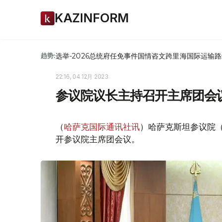
KAZINFORM
选举-2026
总统府
任免
事件
国情咨文
跨里海国际运输路
趋势:
22:16, 04 12月 2023
参议院议长主持召开主席团会
（
哈萨克国际通讯社讯
）哈萨克斯坦参议院（
开参议院主席团会议。