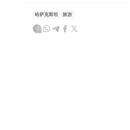
哈萨克斯坦
旅游
叶尔兰 马赞
编译
14:13, 07 8月 2026
卫生部：全国急救系统日均处理
（哈萨克国际通讯社讯）2026年1月至7月
叫，平均每天约2.5万次。全国每天有近170