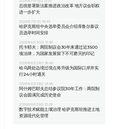
2026年7月15日 13:07
总统签署新法案推进政治改革 地方议会职权
进一步扩大
2026年7月1日 18:45
哈萨克斯坦中央选举委员会介绍库鲁尔泰议
员选举时间安排
2026年6月30日 12:45
托卡耶夫：两院制议会30年来通过近3500
项法律，为国家发展留下不可磨灭的印记
2026年6月29日 18:46
哈乌两处边境过境点将升级为国际口岸并实
行24小时通关
2026年6月29日 13:46
阿什姆巴耶夫总结参议院30年工作：两院制
议会圆满完成历史使命
2026年6月29日 12:29
数字技术赋能土壤治理 哈萨克斯坦推进土地
资源现代化管理