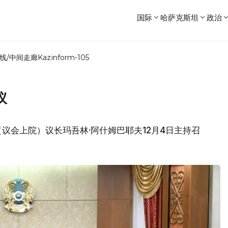
国际
哈萨克斯坦
政治
线/中间走廊
Kazinform-105
议
议会上院）议长玛吾林·阿什姆巴耶夫12月4日主持召