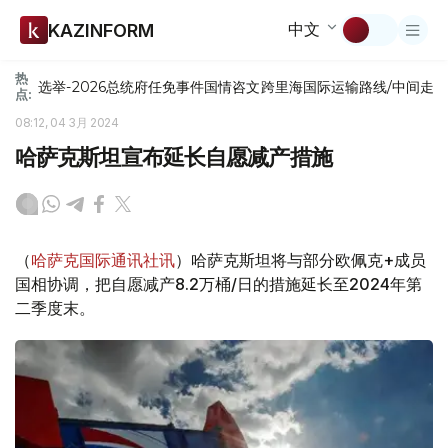
中文
KAZINFORM
热
选举-2026
总统府
任免
事件
国情咨文
跨里海国际运输路线/中间走
点:
08:12, 04 3月 2024
哈萨克斯坦宣布延长自愿减产措施
（
哈萨克国际通讯社讯
）哈萨克斯坦将与部分欧佩克+成员
国相协调，把自愿减产8.2万桶/日的措施延长至2024年第
二季度末。