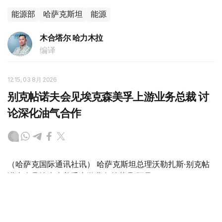
能源部
哈萨克斯坦
能源
木合塔尔 哈力木拉
编译
12:15, 03 8月 2026
别克帖诺夫会见埃克森美孚上游业务总裁 讨
论深化油气合作
（哈萨克国际通讯社讯） 哈萨克斯坦总理沃勒扎斯·别克帖
诺夫会见埃克森美孚上游业务总裁丹·阿曼（Dan
Ammann），双方就油气领域合作、联合项目实施进展以
及进一步扩大投资合作前景等议题进行了讨论。