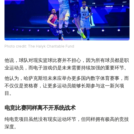
Photo credit: The Halyk Charitable Fund
他说，球队对现实篮球比赛并不担心，因为所有球员都是职
业运动员，而电子游戏仍是未来需要持续加强的重要环节。
他认为，哈萨克斯坦未来应举办更多国内数字体育赛事，而
不仅仅是资格赛，让更多运动员能够长期参与这一新兴项
目。
电竞比赛同样离不开系统战术
纯电竞项目虽然没有现实运动环节，但同样拥有极高的竞技
深度。