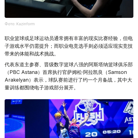
Фото: Kazinform
职业篮球或足球运动员通常拥有丰富的现实比赛经验，但电
子游戏水平仍需提升；而职业电竞选手则必须适应现实竞技
带来的体能和战术挑战。
代表东道主参赛、晋级数字篮球八强的阿斯塔纳篮球俱乐部
（PBC Astana）首席执行官萨姆松·阿拉凯良（Samson
Arakelyan）表示，球队赛前进行了约一个月备战，其中大
量训练都围绕电子游戏部分展开。