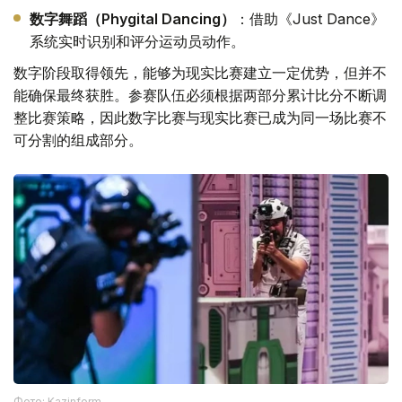
数字舞蹈（Phygital Dancing）
：借助《Just Dance》
系统实时识别和评分运动员动作。
数字阶段取得领先，能够为现实比赛建立一定优势，但并不
能确保最终获胜。参赛队伍必须根据两部分累计比分不断调
整比赛策略，因此数字比赛与现实比赛已成为同一场比赛不
可分割的组成部分。
Фото: Kazinform