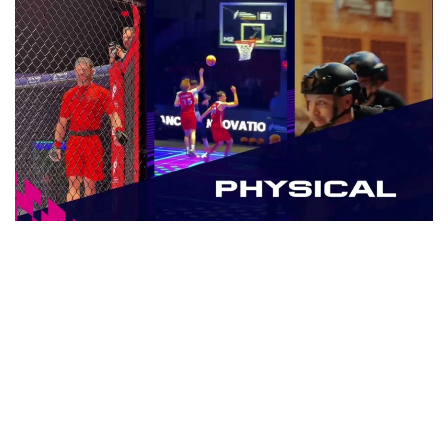
Фото: Kazinform
随着电竞产业持续发展，两种文化之间的交集正不断扩大。
未来运动会正向公众展示：电竞玩家同样可以热爱体育运
动，而传统运动员也完全能够成为优秀的电竞选手，两种群
体正在逐渐融合。
一场大型国际赛事背后的技术体系