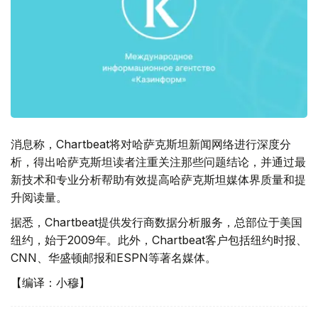
消息称，Chartbeat将对哈萨克斯坦新闻网络进行深度分
析，得出哈萨克斯坦读者注重关注那些问题结论，并通过最
新技术和专业分析帮助有效提高哈萨克斯坦媒体界质量和提
升阅读量。
据悉，Chartbeat提供发行商数据分析服务，总部位于美国
纽约，始于2009年。此外，Chartbeat客户包括纽约时报、
CNN、华盛顿邮报和ESPN等著名媒体。
【编译：小穆】