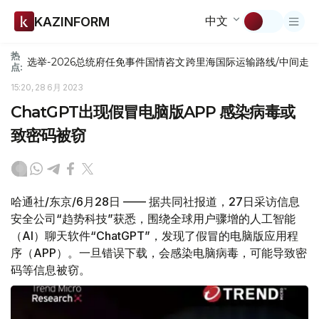
中文
KAZINFORM
热
选举-2026
总统府
任免
事件
国情咨文
跨里海国际运输路线/中间走
点:
15:20, 28 6月 2023
ChatGPT出现假冒电脑版APP 感染病毒或
致密码被窃
哈通社/东京/6月28日 —— 据共同社报道，27日采访信息
安全公司“趋势科技”获悉，围绕全球用户骤增的人工智能
（AI）聊天软件“ChatGPT”，发现了假冒的电脑版应用程
序（APP）。一旦错误下载，会感染电脑病毒，可能导致密
码等信息被窃。