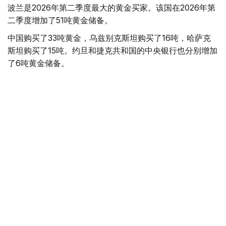
波兰是2026年第二季度最大的黄金买家。该国在2026年第
二季度增加了51吨黄金储备。
中国购买了33吨黄金，乌兹别克斯坦购买了16吨，哈萨克
斯坦购买了15吨。约旦和捷克共和国的中央银行也分别增加
了6吨黄金储备。
全球各国央行在第二季度共购买了约289吨黄金，比2025年
同期增长了62%。去年同期，黄金购买量约为178吨。
世界黄金协会称，黄金需求的增长受到地缘政治不确定性、
本季度贵金属价格下跌，以及各国寻求国际储备多元化等因
素的影响。
根据该协会进行的一项调查，89%的央行行长预计未来一
年全球黄金储备量将会增加。45%的受访者表示，他们的
国家计划增加黄金储备。
黄金储备
哈萨克斯坦
经济
央行
金融