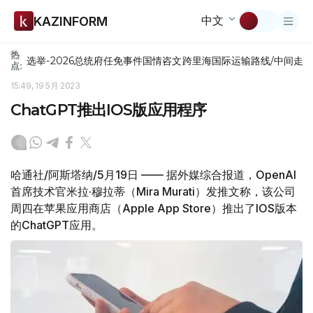
中文
KAZINFORM
热
选举-2026
总统府
任免
事件
国情咨文
跨里海国际运输路线/中间走
点:
15:49, 19 5月 2023
ChatGPT推出IOS版应用程序
哈通社/阿斯塔纳/5月19日 —— 据外媒综合报道，OpenAI
首席技术官米拉·穆拉蒂（Mira Murati）发推文称，该公司
周四在苹果应用商店（Apple App Store）推出了IOS版本
的ChatGPT应用。