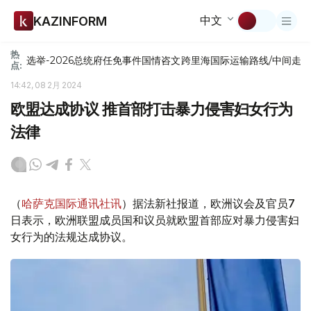
中文
KAZINFORM
热
选举-2026
总统府
任免
事件
国情咨文
跨里海国际运输路线/中间走
点:
14:42, 08 2月 2024
欧盟达成协议 推首部打击暴力侵害妇女行为
法律
（
哈萨克国际通讯社讯
）据法新社报道，欧洲议会及官员7
日表示，欧洲联盟成员国和议员就欧盟首部应对暴力侵害妇
女行为的法规达成协议。