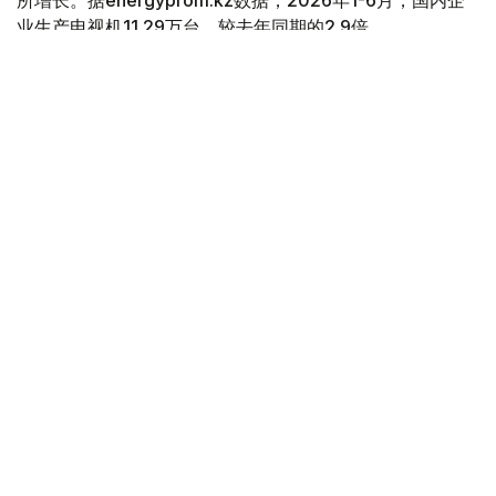
所增长。据energyprom.kz数据，2026年1-6月，国内企
业生产电视机11.29万台，较去年同期的2.9倍。
Фото: Мақсат Шағырбаев / Kazinform
数据显示，这是自2015年以来上半年最高的产量数据。然
而，目前的产量仍远低于十年前的历史最高水平。例如，
2013年哈萨克斯坦的电视机产量约为58万台。