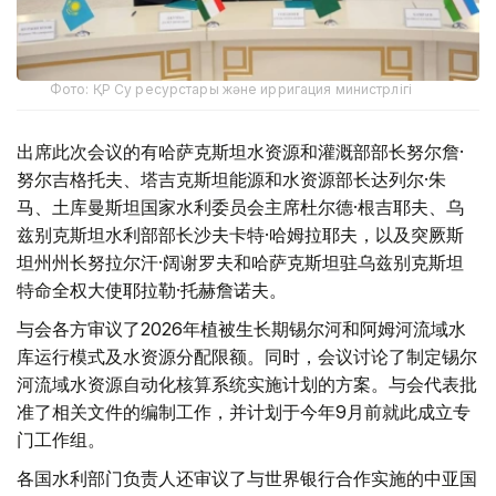
Фото: ҚР Су ресурстары және ирригация министрлігі
出席此次会议的有哈萨克斯坦水资源和灌溉部部长努尔詹·
努尔吉格托夫、塔吉克斯坦能源和水资源部长达列尔·朱
马、土库曼斯坦国家水利委员会主席杜尔德·根吉耶夫、乌
兹别克斯坦水利部部长沙夫卡特·哈姆拉耶夫，以及突厥斯
坦州州长努拉尔汗·阔谢罗夫和哈萨克斯坦驻乌兹别克斯坦
特命全权大使耶拉勒·托赫詹诺夫。
与会各方审议了2026年植被生长期锡尔河和阿姆河流域水
库运行模式及水资源分配限额。同时，会议讨论了制定锡尔
河流域水资源自动化核算系统实施计划的方案。与会代表批
准了相关文件的编制工作，并计划于今年9月前就此成立专
门工作组。
各国水利部门负责人还审议了与世界银行合作实施的中亚国