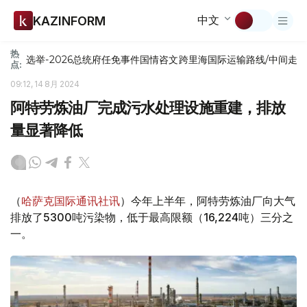
中文
KAZINFORM
热
选举-2026
总统府
任免
事件
国情咨文
跨里海国际运输路线/中间走
点:
09:12, 14 8月 2024
阿特劳炼油厂完成污水处理设施重建，排放
量显著降低
（
哈萨克国际通讯社讯
）今年上半年，阿特劳炼油厂向大气
排放了5300吨污染物，低于最高限额（16,224吨）三分之
一。