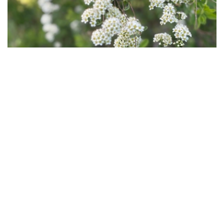
Фото: Ақерке Дәуренбекқызы/Kazinform
近日，联合科研团队在北哈萨克斯坦州开展了为期8天的科
学考察，采集了数十份具有研究价值的植物样本，其中还记
录到野生甜瓜、西瓜和胡萝卜的稀有种类。
该项目于去年启动，是哈萨克农业与植物栽培科学研究所与
日本国家农业与食品研究机构（NARO）合作协议框架下的
科研项目。
哈萨克斯坦拥有丰富的植物资源，全国生长着6000多种植