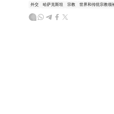
外交
哈萨克斯坦
宗教
世界和传统宗教领
叶尔兰 马赞
编译
12:45, 22 9月 2025
阿斯塔纳矗立起“生命之树”：
近日，哈萨克斯坦首都阿斯塔纳新开放了一处
园”。这一项目是为世界与传统宗教领袖第七
叶西尔河畔。公园的核心景观为 “生命之树”