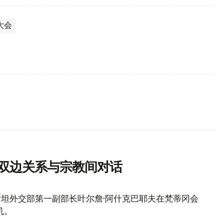
大会
化双边关系与宗教间对话
斯坦外交部第一副部长叶尔詹·阿什克巴耶夫在梵蒂冈会
机。