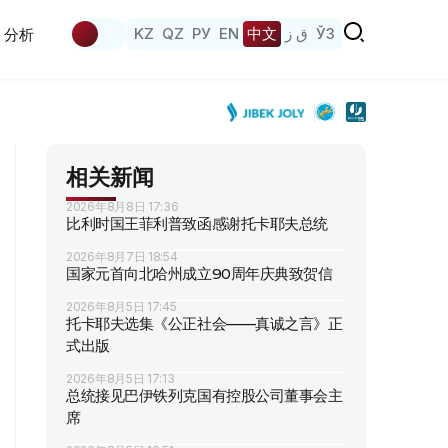
KZ
QZ
РУ
EN
中文
ق ز
ЎЗ
分析
相关新闻
2026年8月8日 17:36
比利时国王菲利普致函感谢托卡耶夫总统
2026年8月7日 18:54
国家元首向北哈州成立90周年庆典致贺信
2026年8月5日 17:45
托卡耶夫选集《公正社会——真诚之言》正
式出版
2026年8月5日 17:13
总统接见巴伊铁列克国有控股公司董事会主
席