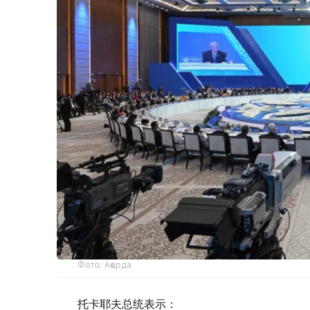
Фото: Ақорда
托卡耶夫总统表示：