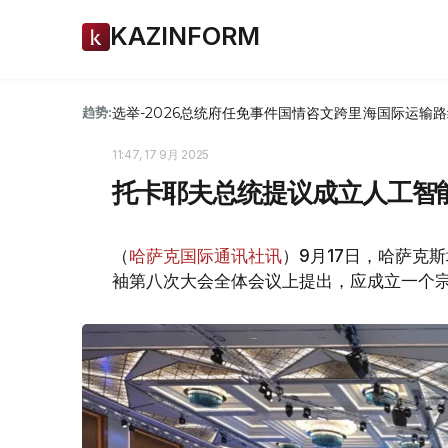
KAZINFORM
选举-2026
总统府
任免
事件
国情咨文
跨里海国际运输路
趋势:
11:47, 17 9月 2025
托卡耶夫总统提议成立人工智
（
哈萨克国际通讯社讯
）9月17日，哈萨克
袖第八次大会全体会议上提出，应成立一个