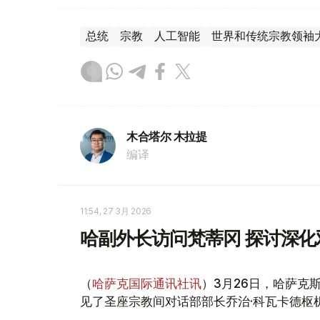
总统
宗教
人工智能
世界和传统宗教领袖
木合塔尔 木拉提
编译
11:54, 27 3月 2026
哈副外长访问梵蒂冈 探讨深
（
哈萨克国际通讯社讯
）3月26日，哈萨克
见了圣座宗教间对话部部长乔治·科瓦卡德枢