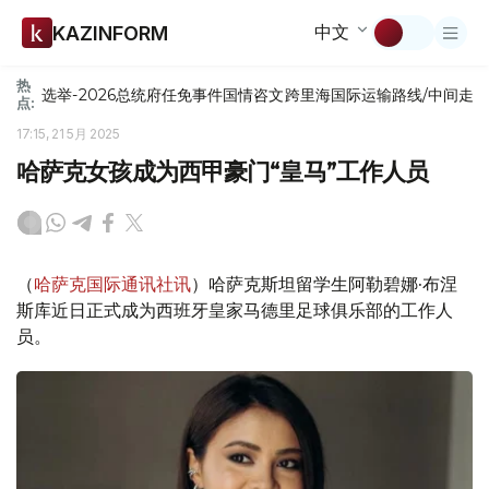
中文
KAZINFORM
热
选举-2026
总统府
任免
事件
国情咨文
跨里海国际运输路线/中间走
点:
17:15, 21 5月 2025
哈萨克女孩成为西甲豪门“皇马”工作人员
（
哈萨克国际通讯社讯
）哈萨克斯坦留学生阿勒碧娜·布涅
斯库近日正式成为西班牙皇家马德里足球俱乐部的工作人
员。