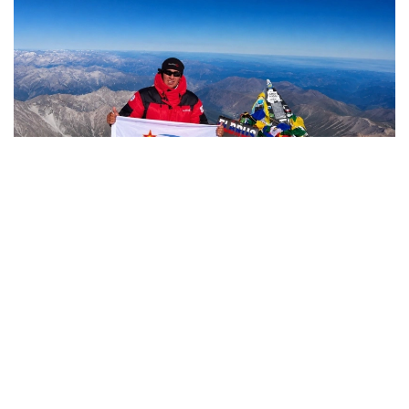
Фото: Министерство обороны РК
哈萨克斯坦
国防部
达娜 努尔巴克提