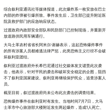
综合叙利亚通讯社等媒体报道，此次爆炸系一枚安放在巴士
内部的炸弹被引爆所致。事件发生后，卫生部已提升附近医
院及救护部门的应急响应状态。
过渡政府内政部安全部队和民防部门已控制现场，并重新开
放道路供民用车辆通行。
大马士革农村省省长阿米尔·谢赫表示，这起恐怖爆炸事件
的所有涉案人员都难逃法律严惩，此类恐怖主义行径不会破
坏叙利亚团结。
叙利亚过渡政府外长希巴尼通过社交媒体发文谴责此次袭
击，他表示，针对平民的袭击和破坏安全稳定的企图，阻挡
不了叙利亚国家建设。叙利亚将继续保护民众，追查涉案人
员。
截至目前，叙过渡政府尚未公布此次袭击的调查结果。
恐怖爆炸事件在叙利亚时有发生。当地时间7月7日，大马
士革市中心旅游部大楼附近发生两起爆炸，造成1人死亡、