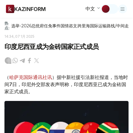
中文
KAZINFORM
热
选举-2026
总统府
任免
事件
国情咨文
跨里海国际运输路线/中间走
点:
14:34, 07 1月 2025
印度尼西亚成为金砖国家正式成员
（
哈萨克国际通讯社讯
）据中新社援引法新社报道，当地时
间7日，印尼外交部发表声明称，印度尼西亚已成为金砖国
家正式成员。