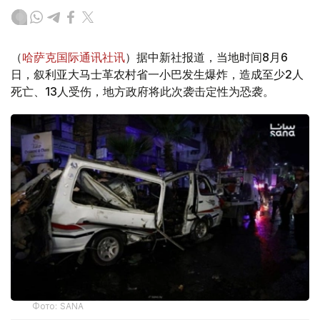
（
哈萨克国际通讯社讯
）据中新社报道，当地时间8月6
日，叙利亚大马士革农村省一小巴发生爆炸，造成至少2人
死亡、13人受伤，地方政府将此次袭击定性为恐袭。
Фото: SANA