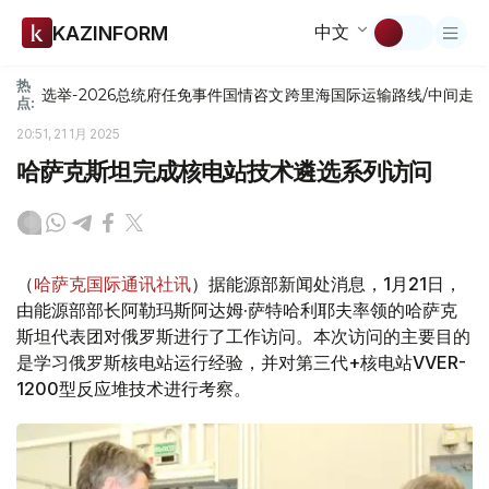
中文
KAZINFORM
热
选举-2026
总统府
任免
事件
国情咨文
跨里海国际运输路线/中间走
点:
20:51, 21 1月 2025
哈萨克斯坦完成核电站技术遴选系列访问
（
哈萨克国际通讯社讯
）据能源部新闻处消息，1月21日，
由能源部部长阿勒玛斯阿达姆·萨特哈利耶夫率领的哈萨克
斯坦代表团对俄罗斯进行了工作访问。本次访问的主要目的
是学习俄罗斯核电站运行经验，并对第三代+核电站VVER-
1200型反应堆技术进行考察。