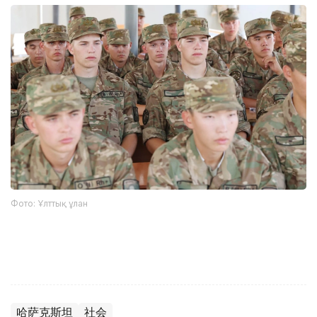
Фото: Ұлттық ұлан
哈萨克斯坦
社会