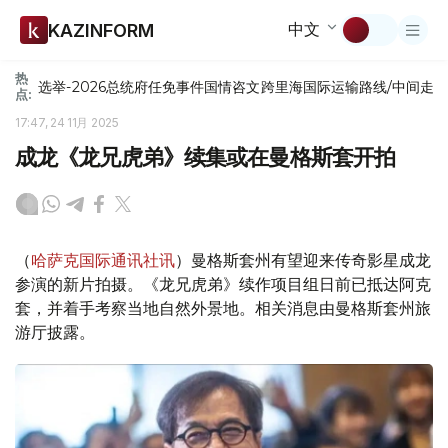
中文
KAZINFORM
热
选举-2026
总统府
任免
事件
国情咨文
跨里海国际运输路线/中间走
点:
17:47, 24 11月 2025
成龙《龙兄虎弟》续集或在曼格斯套开拍
（
哈萨克国际通讯社讯
）曼格斯套州有望迎来传奇影星成龙
参演的新片拍摄。《龙兄虎弟》续作项目组日前已抵达阿克
套，并着手考察当地自然外景地。相关消息由曼格斯套州旅
游厅披露。