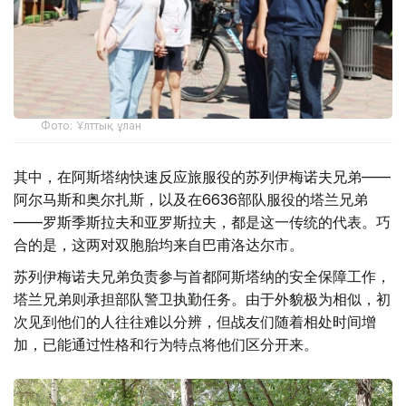
Фото: Ұлттық ұлан
其中，在阿斯塔纳快速反应旅服役的苏列伊梅诺夫兄弟——
阿尔马斯和奥尔扎斯，以及在6636部队服役的塔兰兄弟
——罗斯季斯拉夫和亚罗斯拉夫，都是这一传统的代表。巧
合的是，这两对双胞胎均来自巴甫洛达尔市。
苏列伊梅诺夫兄弟负责参与首都阿斯塔纳的安全保障工作，
塔兰兄弟则承担部队警卫执勤任务。由于外貌极为相似，初
次见到他们的人往往难以分辨，但战友们随着相处时间增
加，已能通过性格和行为特点将他们区分开来。