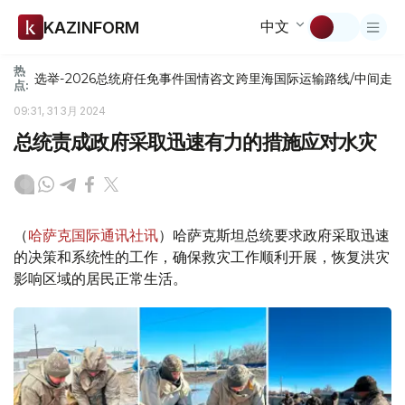
中文
KAZINFORM
热
选举-2026
总统府
任免
事件
国情咨文
跨里海国际运输路线/中间走
点:
09:31, 31 3月 2024
总统责成政府采取迅速有力的措施应对水灾
（
哈萨克国际通讯社讯
）哈萨克斯坦总统要求政府采取迅速
的决策和系统性的工作，确保救灾工作顺利开展，恢复洪灾
影响区域的居民正常生活。