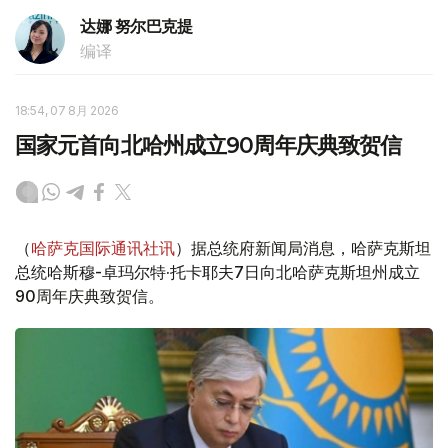
达娜 努尔巴克提
编译
18:54, 07 8月 2026
国家元首向北哈州成立90周年庆典致贺信
（
哈萨克国际通讯社讯
）据总统府新闻局消息，哈萨克斯坦
总统哈斯穆-卓玛尔特·托卡耶夫7日向北哈萨克斯坦州成立
90周年庆典致贺信。