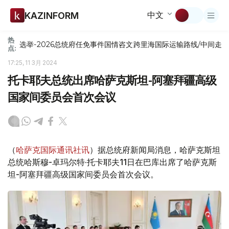
中文
KAZINFORM
热
选举-2026
总统府
任免
事件
国情咨文
跨里海国际运输路线/中间走
点:
17:25, 11 3月 2024
托卡耶夫总统出席哈萨克斯坦-阿塞拜疆高级
国家间委员会首次会议
（
哈萨克国际通讯社讯
）据总统府新闻局消息，哈萨克斯坦
总统哈斯穆-卓玛尔特·托卡耶夫11日在巴库出席了哈萨克斯
坦-阿塞拜疆高级国家间委员会首次会议。