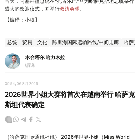
当天，阿塞拜疆总统在“扎古尔巴”宫为哈萨克斯坦总统举行
盛大的欢迎仪式，并举行
双边会晤
。
【编译：小穆】
总统
贸易
文化
跨里海国际运输路线/中间走廊
哈萨克
木合塔尔 哈力木拉
编译
09:54, 06 8月 2026
2026世界小姐大赛将首次在越南举行 哈萨克
斯坦代表确定
（哈萨克国际通讯社讯） 2026年世界小姐（Miss World