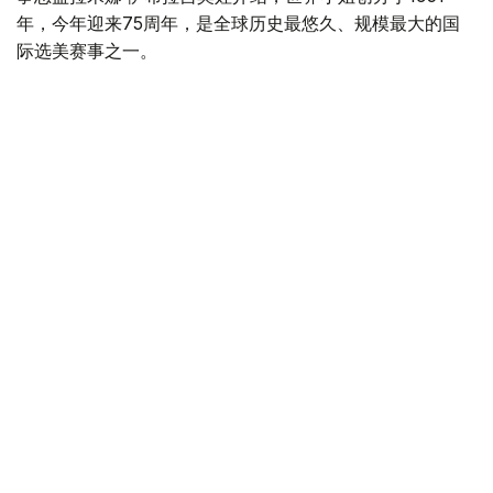
年，今年迎来75周年，是全球历史最悠久、规模最大的国
际选美赛事之一。
她表示，世界小姐不仅关注参赛者的外貌，更重视其个人素
养和公益实践。赛事秉持“Beauty With a Purpose（美丽
有意义）”理念，要求各国佳丽通过公益项目展示社会责
任，因此各国冠军在备赛期间都会积极参与慈善公益活动。