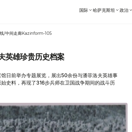
国际
哈萨克斯坦
政治
线/中间走廊
Kazinform-105
洛夫英雄珍贵历史档案
馆日前举办专题展览，展出50余份与潘菲洛夫英雄事
始史料，再现了316步兵师在卫国战争期间的战斗历