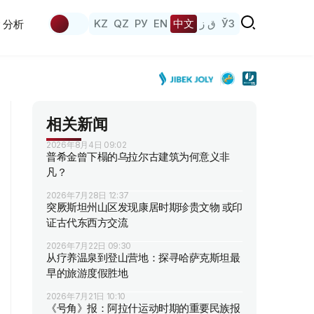
KZ
QZ
РУ
EN
中文
ق ز
ЎЗ
分析
相关新闻
2026年8月4日 09:02
普希金曾下榻的乌拉尔古建筑为何意义非
凡？
2026年7月28日 12:37
突厥斯坦州山区发现康居时期珍贵文物 或印
证古代东西方交流
2026年7月22日 09:30
从疗养温泉到登山营地：探寻哈萨克斯坦最
早的旅游度假胜地
2026年7月21日 10:10
《号角》报：阿拉什运动时期的重要民族报