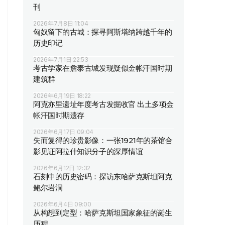
刊
2026年7月8日 11:04
匈奴留下的古城：探寻阿斯塔纳跨越千年的
历史印记
2026年7月1日 22:53
考古学家在詹泰古城发现疑似金帐汗国时期
建筑群
2026年6月19日 18:22
阿克亦里遗址年度考古发掘收官 出土多项金
帐汗国时期遗存
2026年6月17日 09:04
失而复得的珍贵影像：一张1921年的茶馆合
影见证阿拉什知识分子的深厚情谊
2026年6月12日 12:32
石刻中的历史密码：探访东哈萨克斯坦阿克
鲍尔岩洞
2026年6月4日 09:00
从构想到定型：哈萨克斯坦国家象征的诞生
历程