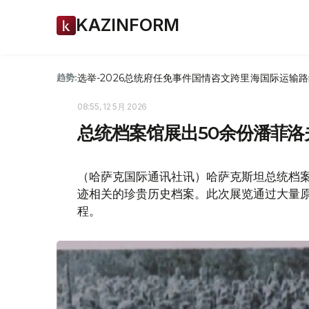
KAZINFORM
选举-2026
总统府
任免
事件
国情咨文
跨里海国际运输路
趋势:
08:55, 12 5月 2026
总统档案馆展出50余份潘菲
（哈萨克国际通讯社讯）哈萨克斯坦总统档案
迹相关的珍贵历史档案。此次展览通过大量原
程。