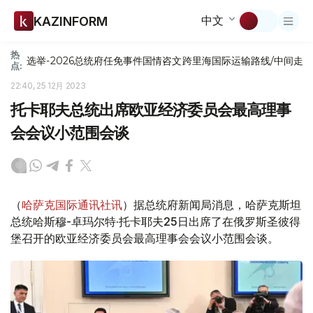
中文
KAZINFORM
热
选举-2026
总统府
任免
事件
国情咨文
跨里海国际运输路线/中间走
点:
22:40, 25 12月 2023
托卡耶夫总统出席欧亚经济委员会最高理事
会会议小范围会谈
（
哈萨克国际通讯社讯
）据总统府新闻局消息，哈萨克斯坦
总统哈斯穆-卓玛尔特·托卡耶夫25日出席了在俄罗斯圣彼得
堡召开的欧亚经济委员会最高理事会会议小范围会谈。