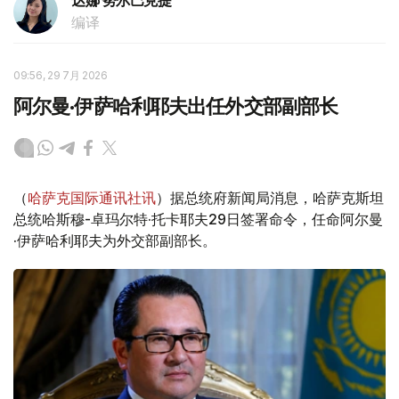
达娜 努尔巴克提
编译
09:56, 29 7月 2026
阿尔曼·伊萨哈利耶夫出任外交部副部长
（
哈萨克国际通讯社讯
）据总统府新闻局消息，哈萨克斯坦
总统哈斯穆-卓玛尔特·托卡耶夫29日签署命令，任命阿尔曼
·伊萨哈利耶夫为外交部副部长。