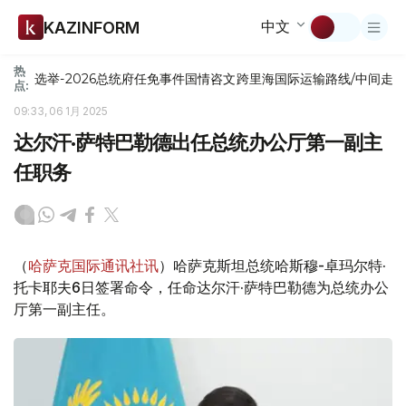
中文
KAZINFORM
热
选举-2026
总统府
任免
事件
国情咨文
跨里海国际运输路线/中间走
点:
09:33, 06 1月 2025
达尔汗·萨特巴勒德出任总统办公厅第一副主
任职务
（
哈萨克国际通讯社讯
）哈萨克斯坦总统哈斯穆-卓玛尔特·
托卡耶夫6日签署命令，任命达尔汗·萨特巴勒德为总统办公
厅第一副主任。