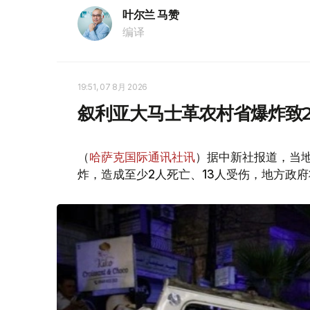
叶尔兰 马赞
编译
19:51, 07 8月 2026
叙利亚大马士革农村省爆炸致2
（
哈萨克国际通讯社讯
）据中新社报道，当
炸，造成至少2人死亡、13人受伤，地方政