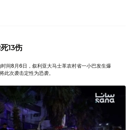
死13伤
地时间8月6日，叙利亚大马士革农村省一小巴发生爆
府将此次袭击定性为恐袭。