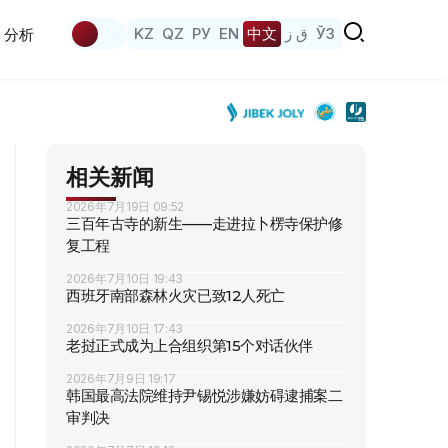
KZ
QZ
РУ
EN
中文
ق ز
ЎЗ
分析
相关新闻
2026年7月19日 09:52
三百年古寺的新生——走进拉卜楞寺保护修
复工程
2026年7月10日 19:43
西班牙南部森林火灾已致12人死亡
2026年7月10日 17:43
老挝正式成为上合组织第15个对话伙伴
2026年7月9日 19:17
韩国最高法院维持尹锡悦涉嫌妨碍逮捕案二
审判决