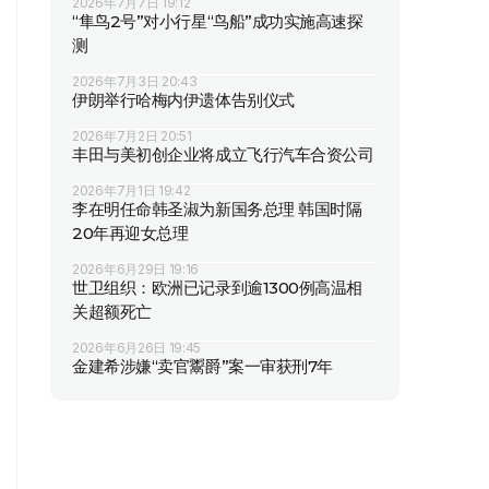
2026年7月7日 19:12
“隼鸟2号”对小行星“鸟船”成功实施高速探
测
2026年7月3日 20:43
伊朗举行哈梅内伊遗体告别仪式
2026年7月2日 20:51
丰田与美初创企业将成立飞行汽车合资公司
2026年7月1日 19:42
李在明任命韩圣淑为新国务总理 韩国时隔
20年再迎女总理
2026年6月29日 19:16
世卫组织：欧洲已记录到逾1300例高温相
关超额死亡
2026年6月26日 19:45
金建希涉嫌“卖官鬻爵”案一审获刑7年