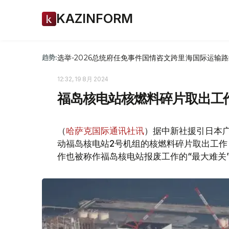
KAZINFORM
选举-2026
总统府
任免
事件
国情咨文
跨里海国际运输路
趋势:
12:32, 19 8月 2024
福岛核电站核燃料碎片取出工作
（
哈萨克国际通讯社讯
）据中新社援引日本广
动福岛核电站2号机组的核燃料碎片取出工
作也被称作福岛核电站报废工作的“最大难关