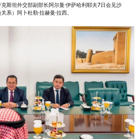
克斯坦外交部副部长阿尔曼·伊萨哈利耶夫7日会见沙
关系）阿卜杜勒·拉赫曼·拉西。