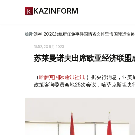
KAZINFORM
选举-2026
总统府
任免
事件
国情咨文
跨里海国际运输路
趋势:
15:52, 20 9月 2023
苏莱曼诺夫出席欧亚经济联盟
据央行消息，亚美
（
哈萨克国际通讯社讯
）
政策咨询委员会地25次会议，哈萨克斯坦央