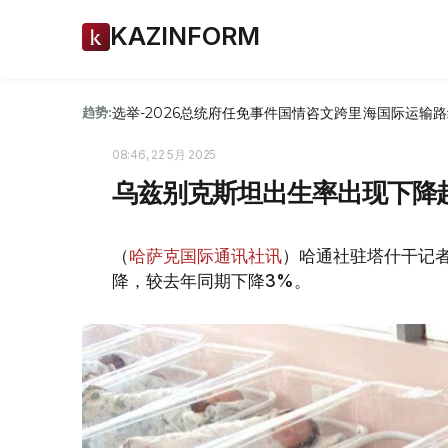
KAZINFORM
选举-2026
总统府
任免
事件
国情咨文
跨里海国际运输路
趋势:
08:46, 22 5月 2025
乌兹别克斯坦出生率出现下降
（
哈萨克国际通讯社讯
）哈通社驻塔什干记
降，较去年同期下降3%。