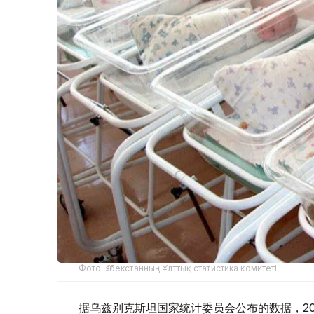
Фото: Өзбекстанның Ұлттық статистика комитеті
据乌兹别克斯坦国家统计委员会公布的数据，202