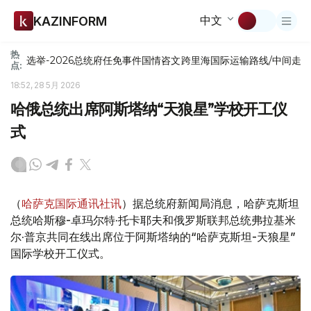
中文
KAZINFORM
热
选举-2026
总统府
任免
事件
国情咨文
跨里海国际运输路线/中间走
点:
18:52, 28 5月 2026
哈俄总统出席阿斯塔纳“天狼星”学校开工仪
式
（
哈萨克国际通讯社讯
）据总统府新闻局消息，哈萨克斯坦
总统哈斯穆-卓玛尔特·托卡耶夫和俄罗斯联邦总统弗拉基米
尔·普京共同在线出席位于阿斯塔纳的“哈萨克斯坦-天狼星”
国际学校开工仪式。