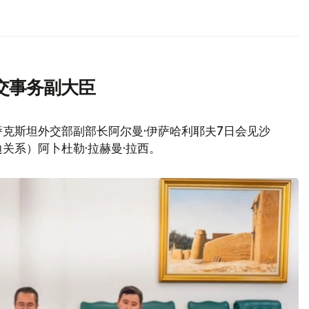
交事务副大臣
克斯坦外交部副部长阿尔曼·伊萨哈利耶夫7日会见沙
关系）阿卜杜勒·拉赫曼·拉西。