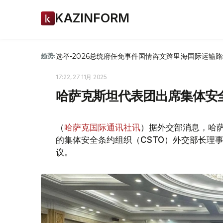
KAZINFORM
选举-2026
总统府
任免
事件
国情咨文
跨里海国际运输路
趋势:
17:22, 27 11月 2025
哈萨克斯坦代表团出席集体安
（
哈萨克国际通讯社讯
）据外交部消息，哈
的集体安全条约组织（CSTO）外交部长理
议。