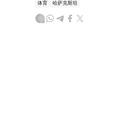
体育
哈萨克斯坦
木合塔尔 哈力木拉
编译
18:04, 06 8月 2026
阿拉木图首座日本花园即将开
（
哈萨克国际通讯社讯
）阿拉木图市首座日
的信息，项目计划于2026年8月正式开工，