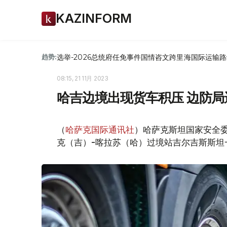
KAZINFORM
选举-2026
总统府
任免
事件
国情咨文
跨里海国际运输路
趋势:
08:15, 21 11月 2023
哈吉边境出现货车积压 边防局
（
哈萨克国际通讯社
）哈萨克斯坦国家安全
克（吉）-喀拉苏（哈）过境站吉尔吉斯斯坦