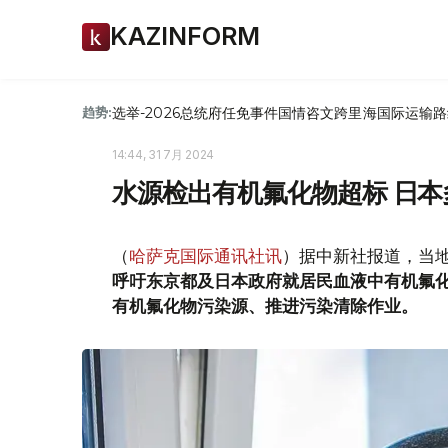
KAZINFORM
选举-2026
总统府
任免
事件
国情咨文
跨里海国际运输路
趋势:
14:44, 31 7月 2024
水源检出有机氟化物超标 日
（
哈萨克国际通讯社讯
）据中新社报道，当地
呼吁东京都及日本政府就居民血液中有机氟
有机氟化物污染源、推进污染清除作业。