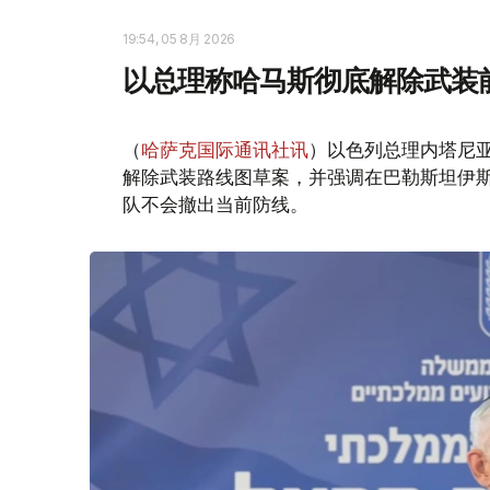
19:54, 05 8月 2026
以总理称哈马斯彻底解除武装
（
哈萨克国际通讯社讯
）以色列总理内塔尼
解除武装路线图草案，并强调在巴勒斯坦伊
队不会撤出当前防线。