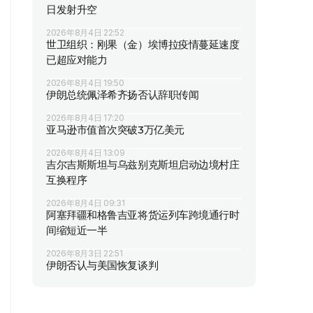
日发射升空
2026年8月4日 22:52
世卫组织：刚果（金）埃博拉疫情蔓延速度
已超应对能力
2026年8月4日 19:50
伊朗总统佩泽希齐扬否认辞职传闻
2026年8月4日 17:20
亚马逊市值首次突破3万亿美元
2026年8月4日 13:09
吉尔吉斯斯坦与乌兹别克斯坦启动边境村庄
互换程序
2026年8月4日 09:31
阿塞拜疆和格鲁吉亚将货运列车跨境通行时
间缩短近一半
2026年8月3日 22:51
伊朗否认与美国恢复谈判