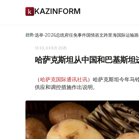
KAZINFORM
选举-2026
总统府
任免
事件
国情咨文
跨里海国际运输路
趋势:
12:33, 03 6月 2025
哈萨克斯坦从中国和巴基斯坦
（
哈萨克国际通讯社讯
）哈萨克斯坦今年马
供应和调控措施作出说明。