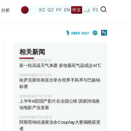
KZ
QZ
РУ
EN
中文
ق ز
ЎЗ
分析
相关新闻
2026年8月7日 15:13
新一轮高温天气来袭 多地最高气温或达41℃
2026年8月7日 13:13
哈萨克斯坦将首次举办世界手风琴与巴扬锦
标赛
2026年8月7日 12:32
上半年6部国产影片在全国公映 国家持续推
动电影产业发展
2026年8月7日 09:12
阿斯塔纳动漫展业余Cosplay大赛揭晓获奖
者