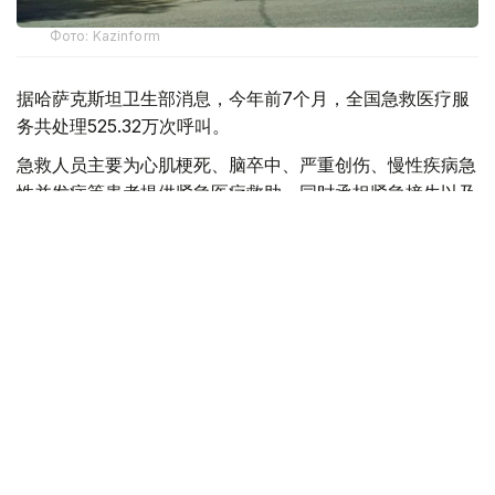
Фото: Kazinform
据哈萨克斯坦卫生部消息，今年前7个月，全国急救医疗服
务共处理525.32万次呼叫。
急救人员主要为心肌梗死、脑卒中、严重创伤、慢性疾病急
性并发症等患者提供紧急医疗救助，同时承担紧急接生以及
道路交通事故现场救援等任务。
目前，哈萨克斯坦全国共有20个独立急救站、92个城市急
救分站和189个区级急救部门，为城市和农村地区居民提供
紧急医疗服务。
全国每天共有1669支急救医疗队值班，并配备2728辆救护
车用于快速出诊。其中，1733辆服务于城市地区，995辆服
务于农村地区。
哈萨克斯坦卫生部表示，急救医疗服务体系建设仍是国家卫
生系统的重点工作方向之一。目前，全国正在持续更新救护