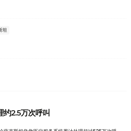
斯坦
约2.5万次呼叫