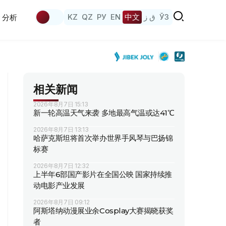
KZ
QZ
РУ
EN
中文
ق ز
ЎЗ
分析
相关新闻
2026年8月7日 15:13
新一轮高温天气来袭 多地最高气温或达41℃
2026年8月7日 13:13
哈萨克斯坦将首次举办世界手风琴与巴扬锦
标赛
2026年8月7日 12:32
上半年6部国产影片在全国公映 国家持续推
动电影产业发展
2026年8月7日 09:12
阿斯塔纳动漫展业余Cosplay大赛揭晓获奖
者